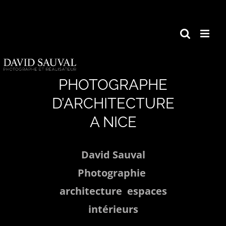
Passer
au
contenu
PHOTOGRAPHE
D’ARCHITECTURE
A NICE
David Sauval
Photographie
architecture espaces
intérieurs